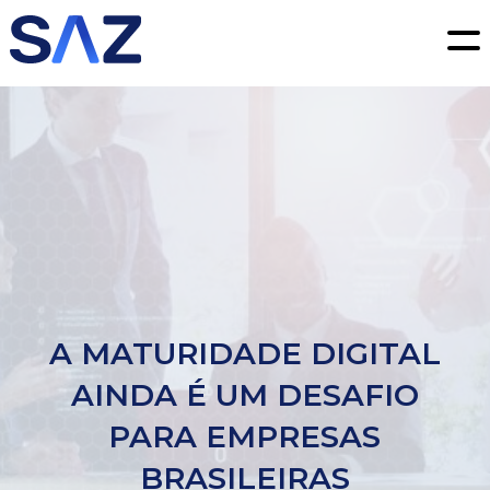
SAZ Digital Consultoria
SERVIÇOS
TRANSFORMAÇÃO DIGITAL
MARKETING DIGITAL
PRODUTO
GESTÃO DE PRODUTOS E SERVIÇOS
ESPECIALIDADES SAZ
SOBRE
BLOG
A MATURIDADE DIGITAL
CONTATO
AINDA É UM DESAFIO
PARA EMPRESAS
BRASILEIRAS