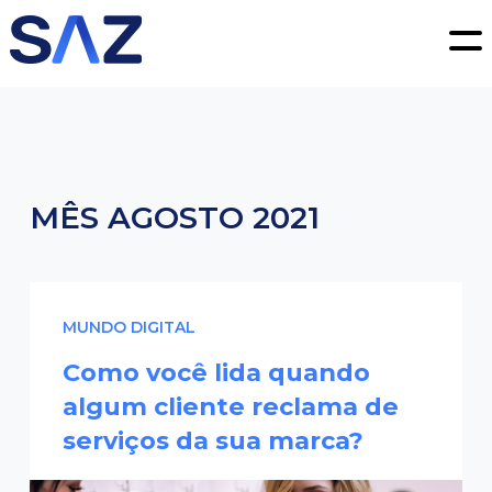
SAZ Digital Consultoria
SERVIÇOS
TRANSFORMAÇÃO DIGITAL
MARKETING DIGITAL
PRODUTO
GESTÃO DE PRODUTOS E SERVIÇOS
MÊS
AGOSTO 2021
ESPECIALIDADES SAZ
SOBRE
BLOG
MUNDO DIGITAL
Como você lida quando
CONTATO
algum cliente reclama de
serviços da sua marca?