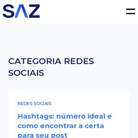
SAZ Digital Consultoria
SERVIÇOS
TRANSFORMAÇÃO DIGITAL
MARKETING DIGITAL
PRODUTO
GESTÃO DE PRODUTOS E SERVIÇOS
CATEGORIA
REDES
ESPECIALIDADES SAZ
SOCIAIS
SOBRE
BLOG
CONTATO
REDES SOCIAIS
Hashtags: número ideal e
como encontrar a certa
para seu post